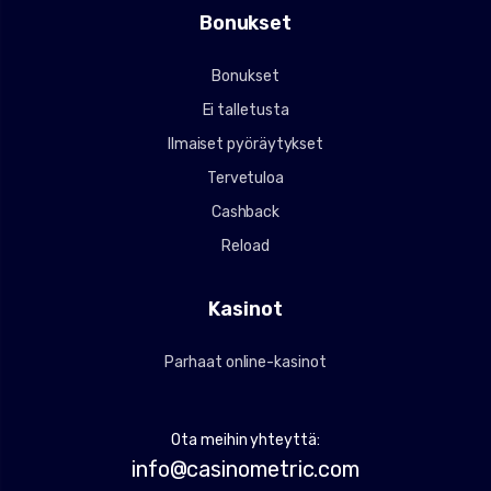
Bonukset
Bonukset
Ei talletusta
Ilmaiset pyöräytykset
Tervetuloa
Cashback
Reload
Kasinot
Parhaat online-kasinot
Ota meihin yhteyttä:
info@casinometric.com