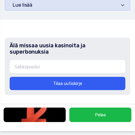
Lue lisää
Älä missaa uusia kasinoita ja
superbonuksia
Tilaa uutiskirje
Pelaa