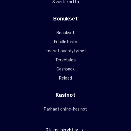
Sivustokartta
Bonukset
Bonukset
Ei talletusta
Ilmaiset pyöräytykset
Tervetuloa
Cashback
Reload
Kasinot
Parhaat online-kasinot
Ota meihin yhteyttä: