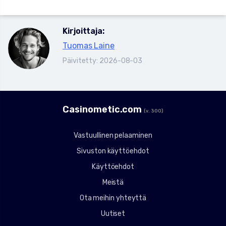
Kirjoittaja:
Tuomas Laine
Päivitetty: 2026-08-03
Сasinometic.com
(v. 300)
Vastuullinen pelaaminen
Sivuston käyttöehdot
Käyttöehdot
Meistä
Ota meihin yhteyttä
Uutiset