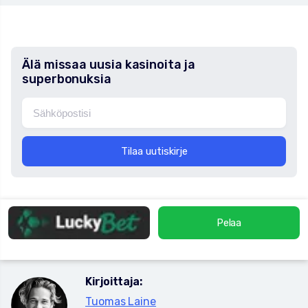
Älä missaa uusia kasinoita ja
superbonuksia
Tilaa uutiskirje
Pelaa
Kirjoittaja:
Tuomas Laine