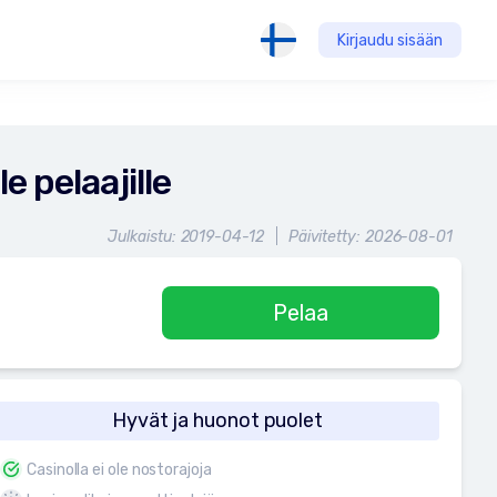
Kirjaudu sisään
 pelaajille
Julkaistu: 2019-04-12
Päivitetty: 2026-08-01
Pelaa
Hyvät ja huonot puolet
Casinolla ei ole nostorajoja