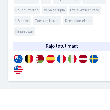
Pound Sterling
Venäjän rupla
Etelä-Afrikan rand
US dollari
Tanskan kruunu
Romanian leijona
Kiinan yuan
Rajoitetut maat