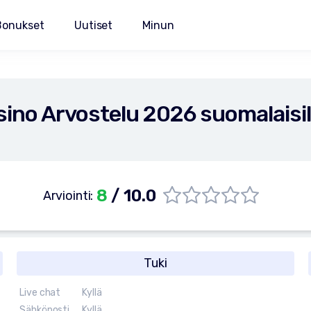
Bonukset
Uutiset
Minun
sino Arvostelu 2026 suomalaisille
8
/ 10.0
Arviointi:
Tuki
Live chat
Kyllä
Sähköposti
Kyllä