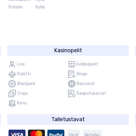
Puhelin
Kyllä
Kasinopelit
Live
Kolikkopelit
Ruletti
Bingo
Blackjack
Baccarat
Craps
Raaputusarvat
Keno
Talletustavat
Skrill
Neteller