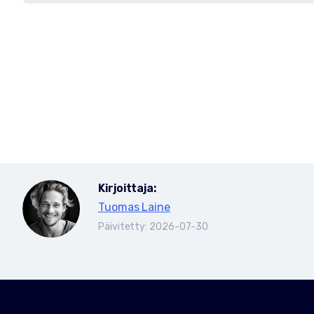
Kirjoittaja:
Tuomas Laine
Päivitetty: 2026-07-30