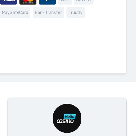
PaySafeCard
Bank transfer
Trustly