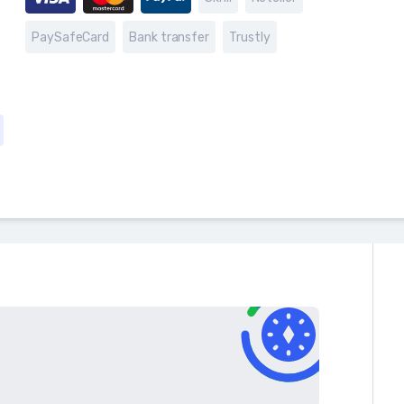
PaySafeCard
Bank transfer
Trustly