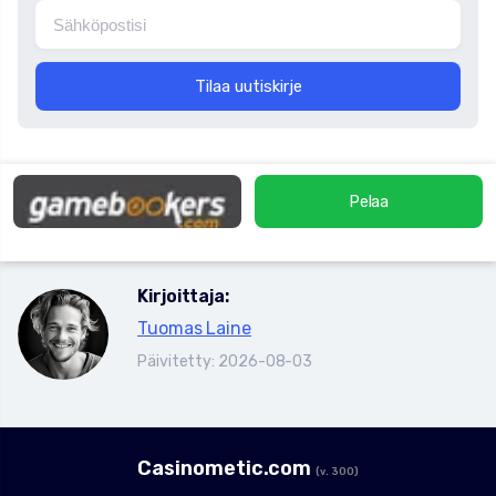
Tilaa uutiskirje
Pelaa
Kirjoittaja:
Tuomas Laine
Päivitetty: 2026-08-03
Сasinometic.com
(v. 300)