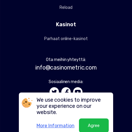
Reload
Kasinot
Parhaat online-kasinot
Ota meihin yhteyttä:
info@casinometric.com
Sosiaalinen media:
We use cookies to improve
your experience on our
website.
More Information
Agree