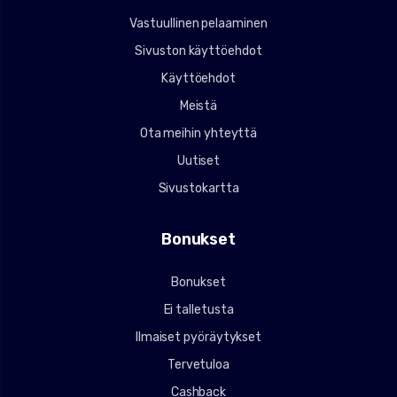
Vastuullinen pelaaminen
Sivuston käyttöehdot
Käyttöehdot
Meistä
Ota meihin yhteyttä
Uutiset
Sivustokartta
Bonukset
Bonukset
Ei talletusta
Ilmaiset pyöräytykset
Tervetuloa
Cashback