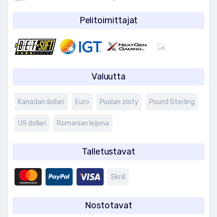
Pelitoimittajat
Valuutta
Kanadan dollari
Euro
Puolan zloty
Pound Sterling
US dollari
Romanian leijona
Talletustavat
Skrill
Nostotavat