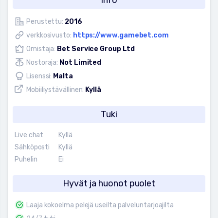
Info
Perustettu:
2016
verkkosivusto:
https://www.gamebet.com
Omistaja:
Bet Service Group Ltd
Nostoraja:
Not Limited
Lisenssi:
Malta
Mobiiliystävällinen:
Kyllä
Tuki
Live chat
Kyllä
Sähköposti
Kyllä
Puhelin
Ei
Hyvät ja huonot puolet
Laaja kokoelma pelejä useilta palveluntarjoajilta