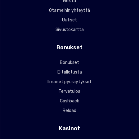
Meistä
Ota meihin yhteyttä
Uutiset
Sivustokartta
Bonukset
Bonukset
Ei talletusta
Ilmaiset pyöräytykset
Tervetuloa
Cashback
Reload
Kasinot