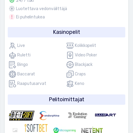
24/7 tuki
Luotettava vedonvälittäjä
Ei puhelintukea
Kasinopelit
Live
Kolikkopelit
Ruletti
Video Poker
Bingo
Blackjack
Baccarat
Craps
Raaputusarvat
Keno
Pelitoimittajat