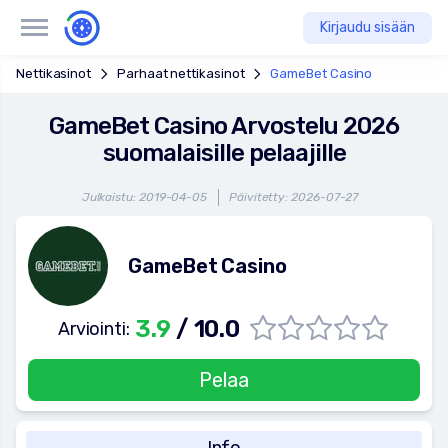
Kirjaudu sisään
Nettikasinot
Parhaat nettikasinot
GameBet Casino
GameBet Casino Arvostelu 2026
suomalaisille pelaajille
Julkaistu: 2019-04-05
Päivitetty: 2026-07-27
GameBet Casino
3.9
/ 10.0
Arviointi:
Pelaa