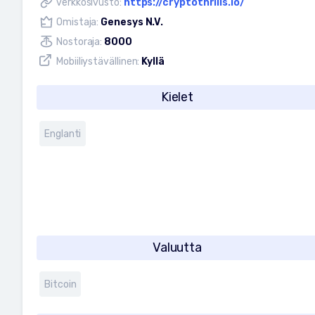
verkkosivusto:
https://cryptothrills.io/
Omistaja:
Genesys N.V.
Nostoraja:
8000
Mobiiliystävällinen:
Kyllä
Kielet
Englanti
Valuutta
Bitcoin