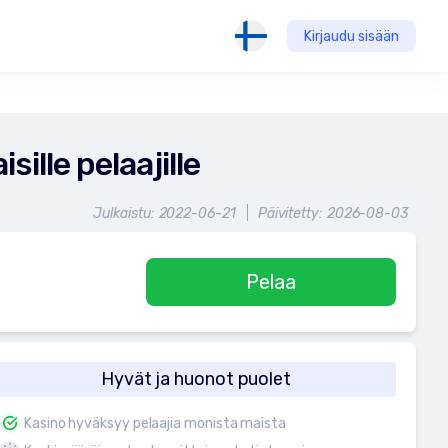
Kirjaudu sisään
ille pelaajille
Julkaistu: 2022-06-21
Päivitetty: 2026-08-03
Pelaa
Hyvät ja huonot puolet
Kasino hyväksyy pelaajia monista maista