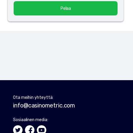
Pelaa
Ota meihin yhteyttä:
info@casinometric.com
Sosiaalinen media: