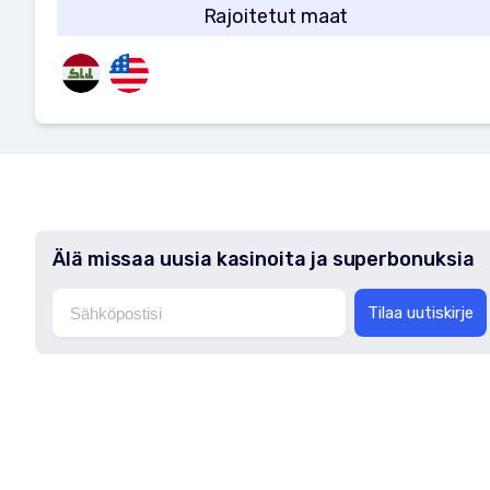
Rajoitetut maat
Älä missaa uusia kasinoita ja superbonuksia
Tilaa uutiskirje