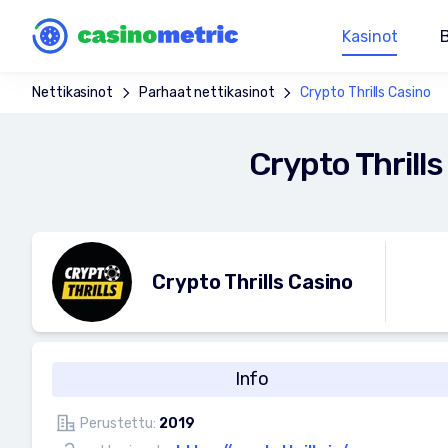
Kasinot
Nettikasinot
Parhaat nettikasinot
Crypto Thrills Casino
Crypto Thrills
Crypto Thrills Casino
Info
Perustettu:
2019