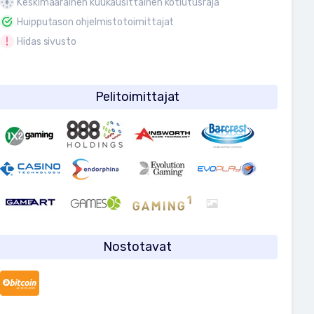
Keskimääräinen kuukausittainen kotiutusraja
Huipputason ohjelmistotoimittajat
Hidas sivusto
Pelitoimittajat
Nostotavat