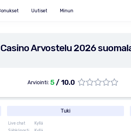
Bonukset
Uutiset
Minun
 Casino Arvostelu 2026 suomalais
5
/ 10.0
Arviointi:
Tuki
Live chat
Kyllä
Sähköposti
Kyllä