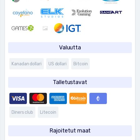
Valuutta
Kanadan dollari
US dollari
Bitcoin
Talletustavat
Diners club
Litecoin
Rajoitetut maat