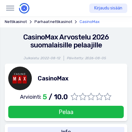
Kirjaudu sisään
Nettikasinot
Parhaat nettikasinot
CasinoMax
CasinoMax Arvostelu 2026
suomalaisille pelaajille
Julkaistu: 2022-08-12
Päivitetty: 2026-08-05
CasinoMax
5
/ 10.0
Arviointi:
Pelaa