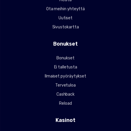
Ota meihin yhteyttä
Uutiset
Sivustokartta
Bonukset
Bonukset
Ei talletusta
Ilmaiset pyöräytykset
Tervetuloa
Cashback
Reload
Kasinot