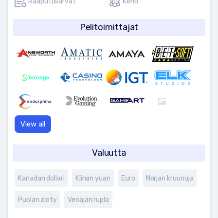
Raaputusarvat
Keno
Pelitoimittajat
View all
Valuutta
Kanadan dollari
Kiinan yuan
Euro
Norjan kruunuja
Puolan zloty
Venäjän rupla