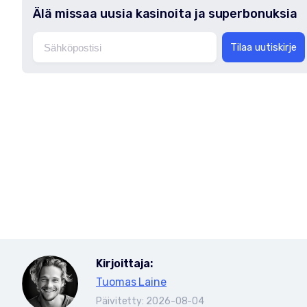
Älä missaa uusia kasinoita ja superbonuksia
Tilaa uutiskirje
Kirjoittaja:
Tuomas Laine
Päivitetty: 2026-08-04