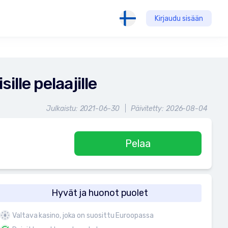
Kirjaudu sisään
lle pelaajille
Julkaistu: 2021-06-30
Päivitetty: 2026-08-04
Pelaa
Hyvät ja huonot puolet
Valtava kasino, joka on suosittu Euroopassa