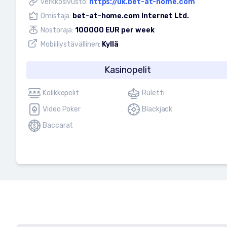
verkkosivusto:
https://uk.bet-at-home.com
Omistaja:
bet-at-home.com Internet Ltd.
Nostoraja:
100000 EUR per week
Mobiiliystävällinen:
Kyllä
Kasinopelit
Kolikkopelit
Ruletti
Video Poker
Blackjack
Baccarat