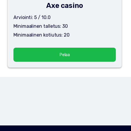
Axe casino
Arviointi:
5 / 10.0
Minimaalinen talletus: 30
Minimaalinen kotiutus: 20
Pelaa