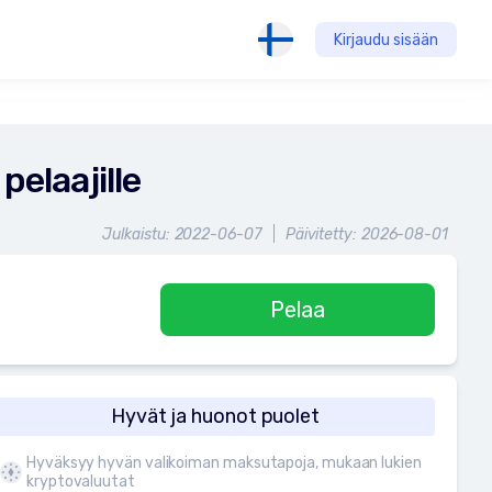
Kirjaudu sisään
pelaajille
Julkaistu: 2022-06-07
Päivitetty: 2026-08-01
Pelaa
Hyvät ja huonot puolet
Hyväksyy hyvän valikoiman maksutapoja, mukaan lukien
kryptovaluutat