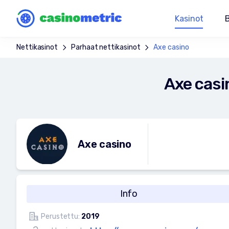
Kasinot
Nettikasinot
Parhaat nettikasinot
Axe casino
Axe casin
Axe casino
Info
Perustettu:
2019