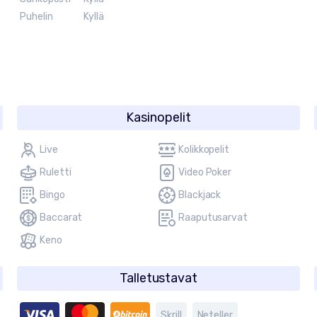
Puhelin
Kyllä
Kasinopelit
Live
Kolikkopelit
Ruletti
Video Poker
Bingo
Blackjack
Baccarat
Raaputusarvat
Keno
Talletustavat
Skrill
Neteller