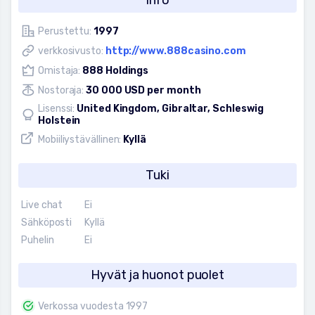
Info
Perustettu:
1997
verkkosivusto:
http://www.888casino.com
Omistaja:
888 Holdings
Nostoraja:
30 000 USD per month
Lisenssi:
United Kingdom, Gibraltar, Schleswig
Holstein
Mobiiliystävällinen:
Kyllä
Tuki
Live chat
Ei
Sähköposti
Kyllä
Puhelin
Ei
Hyvät ja huonot puolet
Verkossa vuodesta 1997