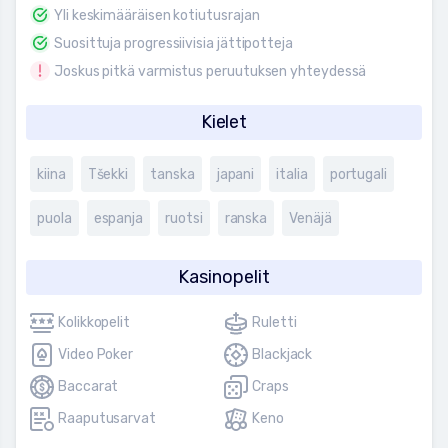
Yli keskimääräisen kotiutusrajan
Suosittuja progressiivisia jättipotteja
Joskus pitkä varmistus peruutuksen yhteydessä
Kielet
kiina
Tšekki
tanska
japani
italia
portugali
puola
espanja
ruotsi
ranska
Venäjä
Kasinopelit
Kolikkopelit
Ruletti
Video Poker
Blackjack
Baccarat
Craps
Raaputusarvat
Keno