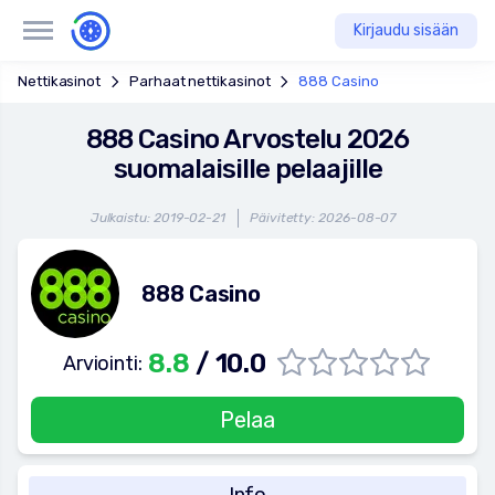
Kirjaudu sisään
Nettikasinot
Parhaat nettikasinot
888 Casino
888 Casino Arvostelu 2026
suomalaisille pelaajille
Julkaistu: 2019-02-21
Päivitetty: 2026-08-07
888 Casino
8.8
/ 10.0
Arviointi:
Pelaa