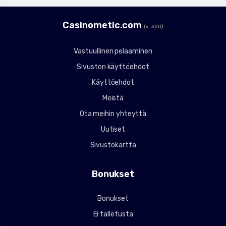
Сasinometic.com
(v. 300)
Vastuullinen pelaaminen
Sivuston käyttöehdot
Käyttöehdot
Meistä
Ota meihin yhteyttä
Uutiset
Sivustokartta
Bonukset
Bonukset
Ei talletusta