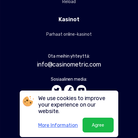
Reload
Kasinot
Parhaat online-kasinot
Ota meihin yhteyttä:
info@casinometric.com
Sosiaalinen media:
We use cookies to improve
your experience on our
website.
More Information
Agree
TM
2018-2026 © CasinoMetric