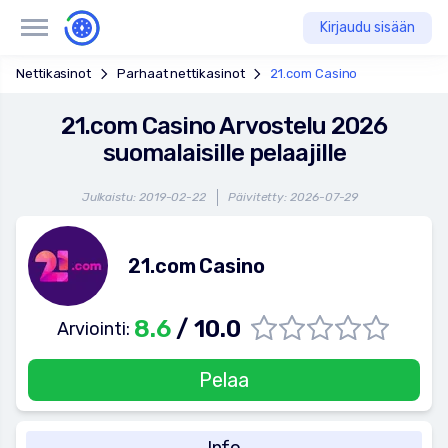
Kirjaudu sisään
Nettikasinot
Parhaat nettikasinot
21.com Casino
21.com Casino Arvostelu 2026
suomalaisille pelaajille
Julkaistu: 2019-02-22
Päivitetty: 2026-07-29
21.com Casino
8.6
/ 10.0
Arviointi:
Pelaa