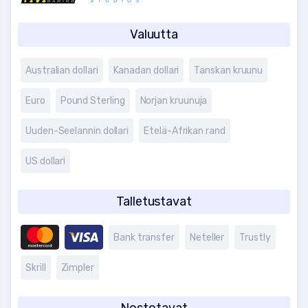
Valuutta
Australian dollari
Kanadan dollari
Tanskan kruunu
Euro
Pound Sterling
Norjan kruunuja
Uuden-Seelannin dollari
Etelä-Afrikan rand
US dollari
Talletustavat
Bank transfer
Neteller
Trustly
Skrill
Zimpler