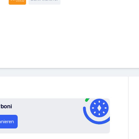
rboni
nnieren