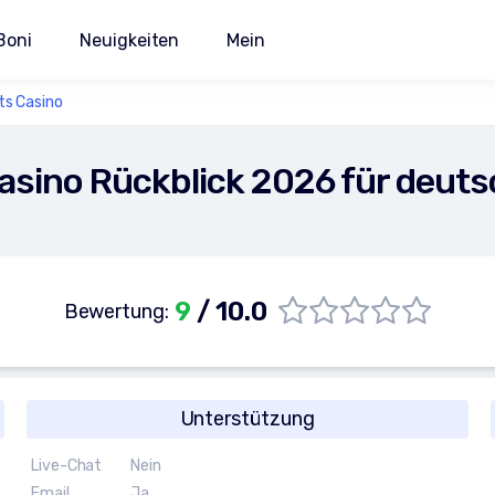
Boni
Neuigkeiten
Mein
ts Casino
asino Rückblick 2026 für deuts
9
/ 10.0
Bewertung:
Unterstützung
Live-Chat
Nein
Email
Ja