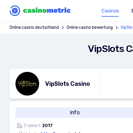
Casinos
Online casino deutschland
Online casino bewertung
VipSlo
VipSlots C
VipSlots Casino
Info
Etabliert:
2017