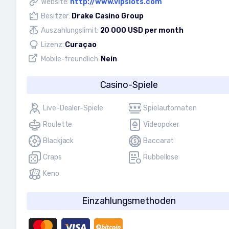
Website:
http://www.vipslots.com
Besitzer:
Drake Casino Group
Auszahlungslimit:
20 000 USD per month
Lizenz:
Curaçao
Mobile-freundlich:
Nein
Casino-Spiele
Live-Dealer-Spiele
Spielautomaten
Roulette
Videopoker
Blackjack
Baccarat
Craps
Rubbellose
Keno
Einzahlungsmethoden