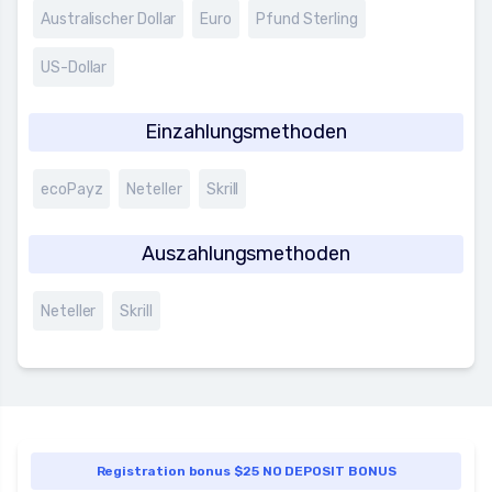
Australischer Dollar
Euro
Pfund Sterling
US-Dollar
Einzahlungsmethoden
ecoPayz
Neteller
Skrill
Auszahlungsmethoden
Neteller
Skrill
Registration bonus $25 NO DEPOSIT BONUS