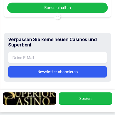
Bonus erhalten
Verpassen Sie keine neuen Casinos und
Superboni
Newsletter abonnieren
Spielen