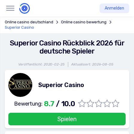
Anmelden
Online casino deutschland
Online casino bewertung
Superior Casino
Superior Casino Rückblick 2026 für
deutsche Spieler
Veröffentlicht: 2020-02-25
Aktualisiert: 2026-08-05
Superior Casino
8.7
/ 10.0
Bewertung:
Spielen