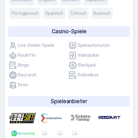
Portugiesisch
Spanisch
Türkisch
Russisch
Casino-Spiele
Live-Dealer-Spiele
Spielautomaten
Roulette
Videopoker
Bingo
Blackjack
Baccarat
Rubbellose
Keno
Spieleanbieter