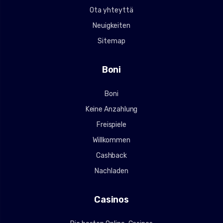
Ota yhteyttä
Neuigkeiten
Sitemap
Boni
Boni
Keine Anzahlung
Freispiele
Willkommen
Cashback
Nachladen
Casinos