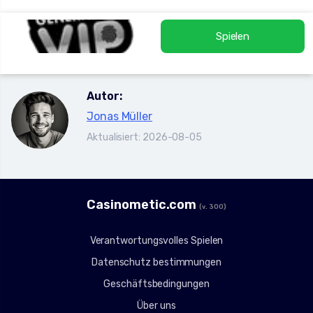
Spielen
Autor:
Jonas Müller
Aktualisiert: 2026-08-05
Сasinometic.com
(v. 300)
Verantwortungsvolles Spielen
Datenschutz bestimmungen
Geschäftsbedingungen
Über uns