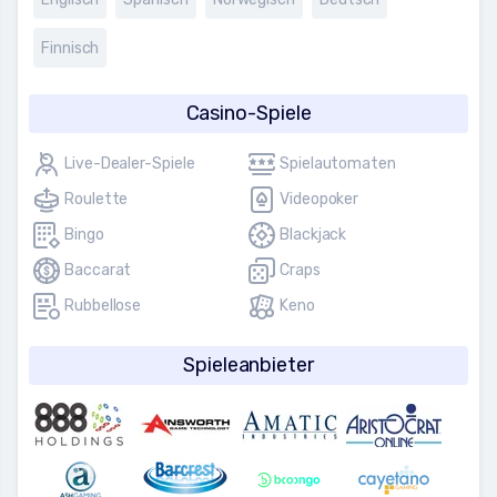
Finnisch
Casino-Spiele
Live-Dealer-Spiele
Spielautomaten
Roulette
Videopoker
Bingo
Blackjack
Baccarat
Craps
Rubbellose
Keno
Spieleanbieter