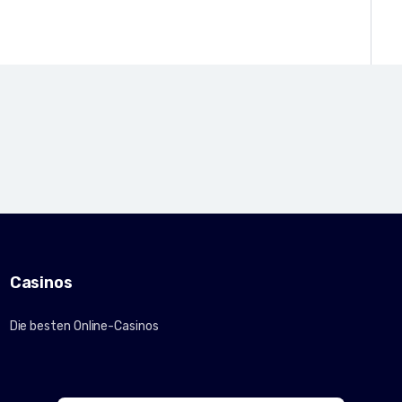
Casinos
Die besten Online-Casinos