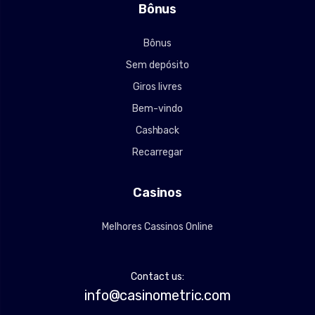
Bônus
Bônus
Sem depósito
Giros livres
Bem-vindo
Cashback
Recarregar
Casinos
Melhores Cassinos Online
Contact us:
info@casinometric.com