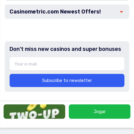
Casinometric.com Newest Offers!
Don't miss new casinos and super bonuses
Subscribe to newsletter
Jogar