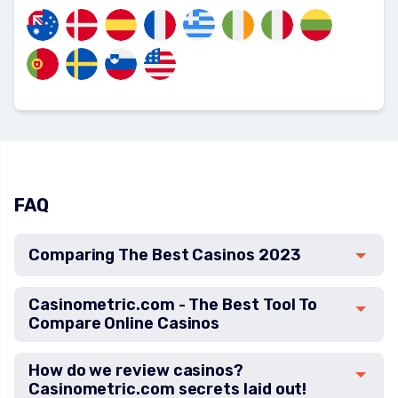
FAQ
Comparing The Best Casinos 2023
Casinometric.com - The Best Tool To
Compare Online Casinos
How do we review casinos?
Casinometric.com secrets laid out!