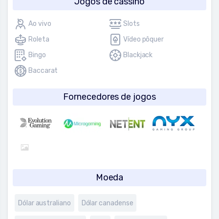
Jogos de cassino
Ao vivo
Slots
Roleta
Vídeo pôquer
Bingo
Blackjack
Baccarat
Fornecedores de jogos
Moeda
Dólar australiano
Dólar canadense