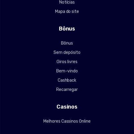
Notícias
Mapa do site
Bônus
Bônus
Sem depósito
Giros livres
Bem-vindo
Cashback
Recarregar
Casinos
Melhores Cassinos Online