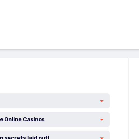
e Online Casinos
 secrets laid out!