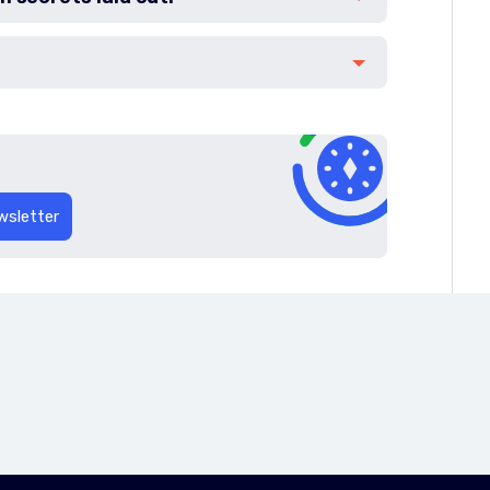
wsletter