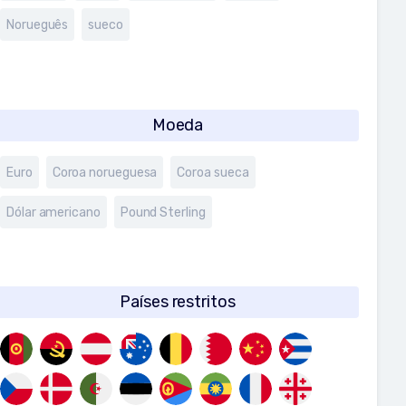
Norueguês
sueco
Moeda
Euro
Coroa norueguesa
Coroa sueca
Dólar americano
Pound Sterling
Países restritos