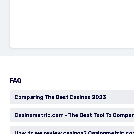
FAQ
Comparing The Best Casinos 2023
Casinometric.com - The Best Tool To Compar
How do we review casinos? Casinometric.com