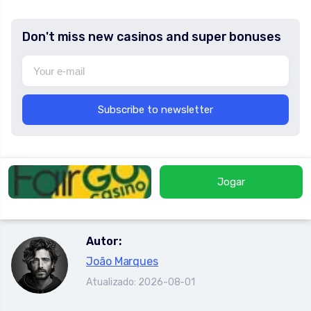
Don't miss new casinos and super bonuses
Subscribe to newsletter
Jogar
Autor:
João Marques
Atualizado: 2026-08-01