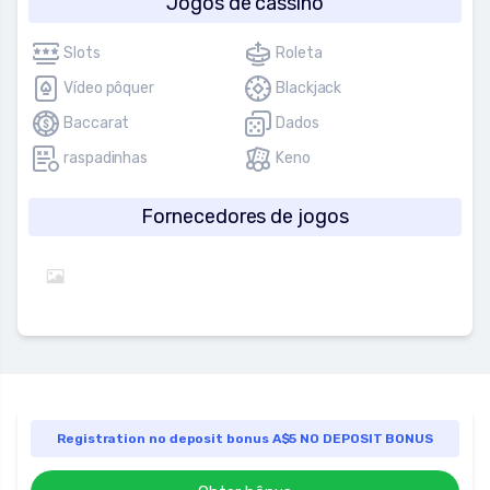
Jogos de cassino
Slots
Roleta
Vídeo pôquer
Blackjack
Baccarat
Dados
raspadinhas
Keno
Fornecedores de jogos
Registration no deposit bonus A$5 NO DEPOSIT BONUS