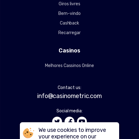
Giros livres
Bem-vindo
Cashback
Recarregar
Casinos
Melhores Cassinos Online
Contact us:
info@casinometric.com
Social media:
We use cookies to improve
your experience on our