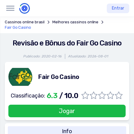
Entrar
Cassinos online brasil
Melhores cassinos online
Fair Go Casino
Revisão e Bônus do Fair Go Casino
Publicado: 2020-02-16
Atualizado: 2026-08-01
Fair Go Casino
6.3
/ 10.0
Classificação:
Jogar
Info