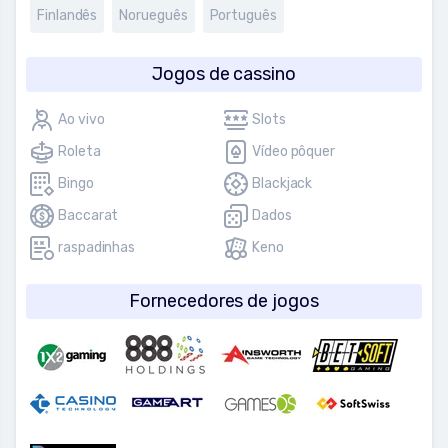
Finlandês
Norueguês
Português
Jogos de cassino
Ao vivo
Slots
Roleta
Vídeo pôquer
Bingo
Blackjack
Baccarat
Dados
raspadinhas
Keno
Fornecedores de jogos