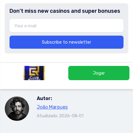
Don't miss new casinos and super bonuses
Subscribe to newsletter
Jogar
Autor:
João Marques
Atualizado: 2026-08-01