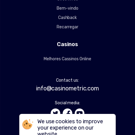
Bem-vindo
Cashback
Recarregar
Casinos
Melhores Cassinos Online
Contact us:
info@casinometric.com
Social media:
We use cookies to improve
your experience on our
website.