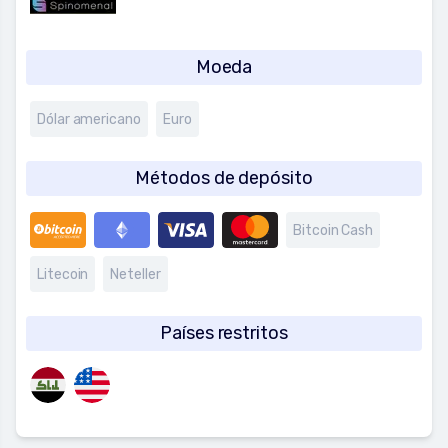
Moeda
Dólar americano
Euro
Métodos de depósito
Bitcoin Cash
Litecoin
Neteller
Países restritos