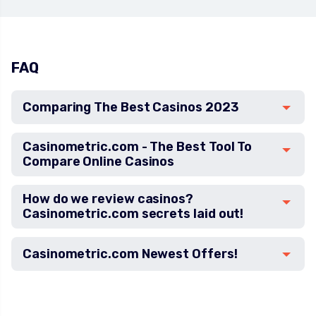
FAQ
Comparing The Best Casinos 2023
Casinometric.com - The Best Tool To
Compare Online Casinos
How do we review casinos?
Casinometric.com secrets laid out!
Casinometric.com Newest Offers!