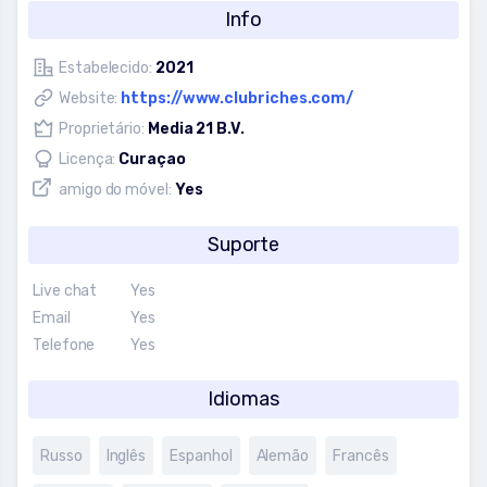
Info
Estabelecido:
2021
Website:
https://www.clubriches.com/
Proprietário:
Media 21 B.V.
Licença:
Curaçao
amigo do móvel:
Yes
Suporte
Live chat
Yes
Email
Yes
Telefone
Yes
Idiomas
Russo
Inglês
Espanhol
Alemão
Francês