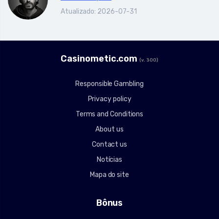
Atualizado: 2026-07-31
Сasinometic.com
(v. 300)
Responsible Gambling
Privacy policy
Terms and Conditions
About us
Contact us
Notícias
Mapa do site
Bônus