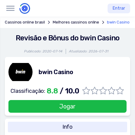
Entrar
Cassinos online brasil
Melhores cassinos online
bwin Casino
Revisão e Bônus do bwin Casino
Publicado: 2020-07-14
Atualizado: 2026-07-31
bwin Casino
8.8
/ 10.0
Classificação:
Jogar
Info