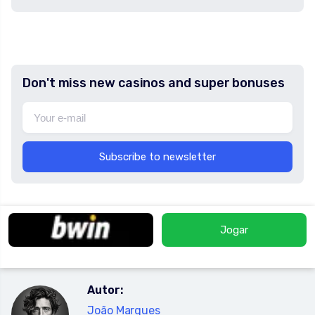
Don't miss new casinos and super bonuses
Subscribe to newsletter
Jogar
Autor:
João Marques