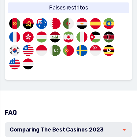
Países restritos
FAQ
Comparing The Best Casinos 2023