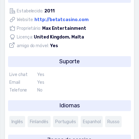
Estabelecido:
2011
Website:
http://betatcasino.com
Proprietário:
Max Entertainment
Licença:
United Kingdom, Malta
amigo do móvel:
Yes
Suporte
Live chat
Yes
Email
Yes
Telefone
No
Idiomas
Inglês
Finlandês
Português
Espanhol
Russo