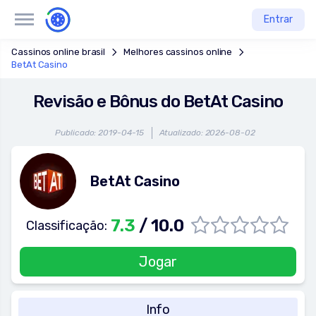
Entrar
Cassinos online brasil
Melhores cassinos online
BetAt Casino
Revisão e Bônus do BetAt Casino
Publicado: 2019-04-15
Atualizado: 2026-08-02
BetAt Casino
7.3
/ 10.0
Classificação:
Jogar
Info