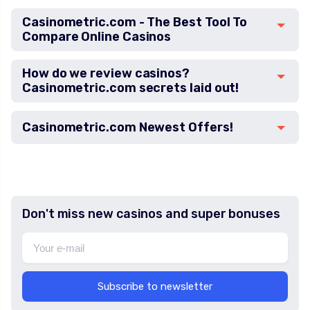
Casinometric.com - The Best Tool To
Compare Online Casinos
How do we review casinos?
Casinometric.com secrets laid out!
Casinometric.com Newest Offers!
Don't miss new casinos and super bonuses
Subscribe to newsletter